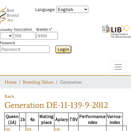
Language
:
Association
Breeder n°
country
Password
Login
Toggle
Home
Breeding Values
Generation
Back
Generation
DE-11-139-9-2012
Queen
Mating
Performance
Varroa-
1b
4a
Apiary
TBV
(1A)
place
ndex
index
DE-
DE-
DE-