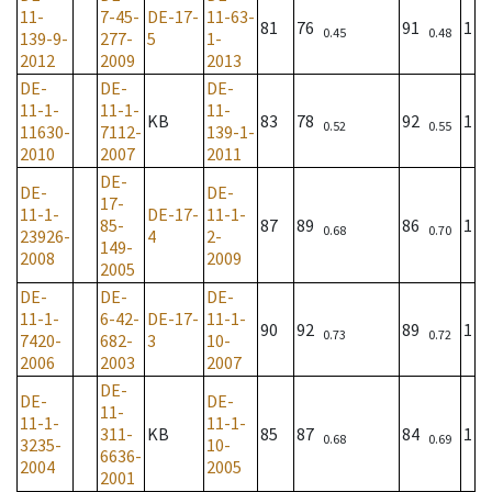
11-
7-45-
DE-17-
11-63-
81
76
91
1
0.45
0.48
139-9-
277-
5
1-
2012
2009
2013
DE-
DE-
DE-
11-1-
11-1-
11-
KB
83
78
92
1
0.52
0.55
11630-
7112-
139-1-
2010
2007
2011
DE-
DE-
DE-
17-
11-1-
DE-17-
11-1-
85-
87
89
86
1
0.68
0.70
23926-
4
2-
149-
2008
2009
2005
DE-
DE-
DE-
11-1-
6-42-
DE-17-
11-1-
90
92
89
1
0.73
0.72
7420-
682-
3
10-
2006
2003
2007
DE-
DE-
DE-
11-
11-1-
11-1-
311-
KB
85
87
84
1
0.68
0.69
3235-
10-
6636-
2004
2005
2001