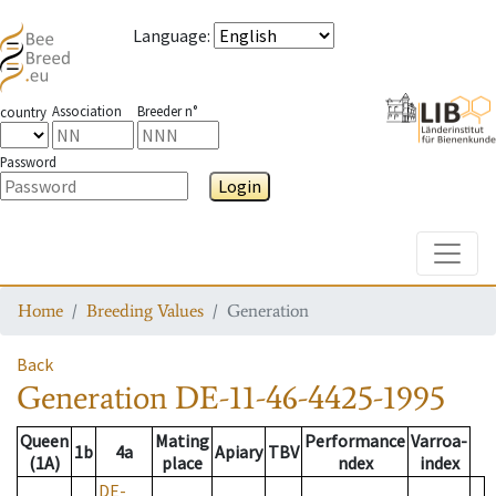
Language
:
Association
Breeder n°
country
Password
Login
Toggle
Home
Breeding Values
Generation
Back
Generation
DE-11-46-4425-1995
Queen
Mating
Performance
Varroa-
1b
4a
Apiary
TBV
(1A)
place
ndex
index
DE-