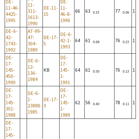
DE-
DE-
11-
11-46-
DE-11-
11-
311-
66
63
77
1
0.33
0.06
4425-
15
46-8-
1613-
1995
1996
1990
DE-6-
AT-99-
DE-6-
42-
47-
DE-17-
42-1-
64
61
76
1
0.68
0.23
1743-
304-
5
1993
1992
1989
DE-
DE-
DE-6-
17-
17-
12-
145-
KB
145-
64
61
76
1
0.50
0.13
136-
450-
1-
1984
1990
1991
DE-
DE-
DE-6-
17-
17-
1-
DE-17-
145-
145-
62
56
78
1
0.40
0.11
23888-
3
301-
1-
1985
1988
1989
DE-
17-
145-