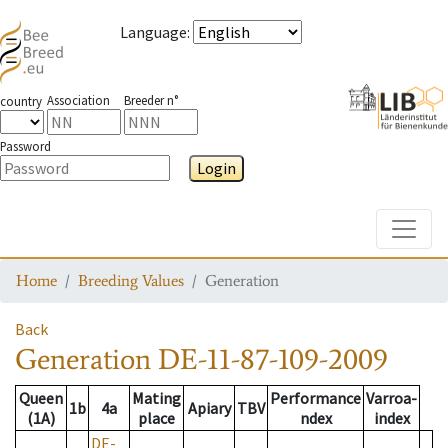
Language
:
Association
Breeder n°
country
Password
Login
Toggle
Home
Breeding Values
Generation
Back
Generation
DE-11-87-109-2009
Queen
Mating
Performance
Varroa-
1b
4a
Apiary
TBV
(1A)
place
ndex
index
DE-