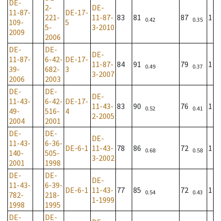
DE-
2-
DE-
11-87-
DE-17-
221-
11-87-
83
81
87
1
0.42
0.35
109-
5
5-
3-2010
2009
2006
DE-
DE-
DE-
11-87-
6-42-
DE-17-
11-87-
84
91
79
1
0.49
0.37
39-
682-
3
3-2007
2006
2003
DE-
DE-
DE-
11-43-
6-42-
DE-17-
11-43-
83
90
76
1
0.52
0.41
49-
516-
4
2-2005
2004
2001
DE-
DE-
DE-
11-43-
6-36-
DE-6-1
11-43-
78
86
72
1
0.68
0.58
140-
505-
3-2002
2001
1998
DE-
DE-
DE-
11-43-
6-39-
DE-6-1
11-43-
77
85
72
1
0.54
0.43
782-
218-
1-1999
1998
1995
DE-
DE-