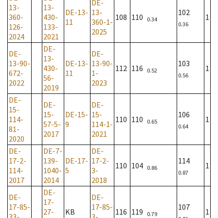
DE-
13-
13-
DE-13-
13-
102
360-
430-
108
110
1
0.34
11
360-1-
0.36
126-
133-
2025
2024
2021
DE-
DE-
DE-
13-
13-90-
DE-13-
13-90-
103
430-
112
116
1
0.52
672-
11
1-
0.56
56-
2022
2023
2019
DE-
DE-
DE-
15-
15-
DE-15-
15-
106
114-
110
110
1
0.65
57-5-
9
114-1-
0.64
81-
2017
2021
2020
DE-
DE-7-
DE-
17-2-
139-
DE-17-
17-2-
114
110
104
1
0.86
114-
1040-
5
3-
0.87
2017
2014
2018
DE-
DE-
DE-
17-
17-85-
17-85-
107
27-
KB
116
119
1
0.79
33-
3-