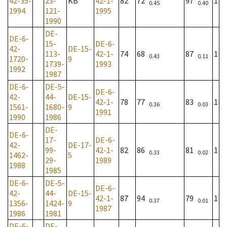
42-35-
23-
KB
42-1-
82
72
97
1
0.45
0.40
1994
121-
1995
1990
DE-
DE-6-
15-
DE-6-
42-
DE-15-
113-
42-1-
74
68
87
1
0.43
0.11
1720-
9
1739-
1993
1992
1987
DE-6-
DE-5-
DE-6-
42-
44-
DE-15-
42-1-
78
77
83
1
0.36
0.03
1561-
1680-
9
1991
1990
1986
DE-
DE-6-
17-
DE-6-
42-
DE-17-
99-
42-1-
82
86
81
1
0.33
0.02
1462-
5
29-
1989
1988
1985
DE-6-
DE-5-
DE-6-
42-
44-
DE-15-
42-1-
87
94
79
1
0.37
0.01
1356-
1424-
9
1987
1986
1981
DE-6-
DE-