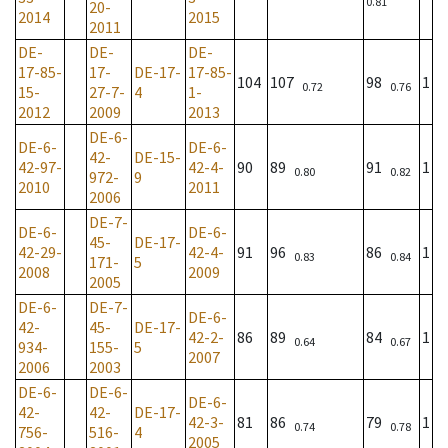
0.81
20-
2014
2015
2011
DE-
DE-
DE-
17-85-
17-
DE-17-
17-85-
104
107
98
1
0.72
0.76
15-
27-7-
4
1-
2012
2009
2013
DE-6-
DE-6-
DE-6-
42-
DE-15-
42-97-
42-4-
90
89
91
1
0.80
0.82
972-
9
2010
2011
2006
DE-7-
DE-6-
DE-6-
45-
DE-17-
42-29-
42-4-
91
96
86
1
0.83
0.84
171-
5
2008
2009
2005
DE-6-
DE-7-
DE-6-
42-
45-
DE-17-
42-2-
86
89
84
1
0.64
0.67
934-
155-
5
2007
2006
2003
DE-6-
DE-6-
DE-6-
42-
42-
DE-17-
42-3-
81
86
79
1
0.74
0.78
756-
516-
4
2005