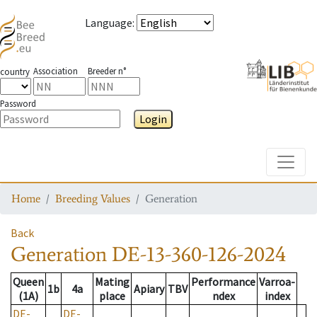
Language
:
Association
Breeder n°
country
Password
Login
Toggle
Home
Breeding Values
Generation
Back
Generation
DE-13-360-126-2024
Queen
Mating
Performance
Varroa-
1b
4a
Apiary
TBV
(1A)
place
ndex
index
DE-
DE-