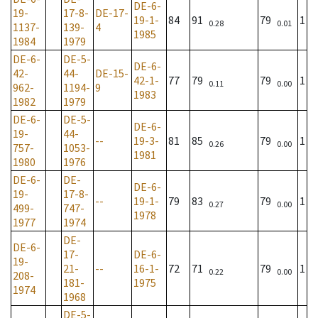
DE-6-
19-
17-8-
DE-17-
19-1-
84
91
79
1
0.28
0.01
1137-
139-
4
1985
1984
1979
DE-6-
DE-5-
DE-6-
42-
44-
DE-15-
42-1-
77
79
79
1
0.11
0.00
962-
1194-
9
1983
1982
1979
DE-6-
DE-5-
DE-6-
19-
44-
--
19-3-
81
85
79
1
0.26
0.00
757-
1053-
1981
1980
1976
DE-6-
DE-
DE-6-
19-
17-8-
--
19-1-
79
83
79
1
0.27
0.00
499-
747-
1978
1977
1974
DE-
DE-6-
17-
DE-6-
19-
21-
--
16-1-
72
71
79
1
0.22
0.00
208-
181-
1975
1974
1968
DE-5-