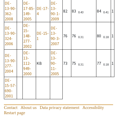
DE-
DE-
DE-
13-90-
17-85-
DE-17-
13-
82
83
84
1
0.43
0.41
362-
149-
4
90-1-
2008
2005
2009
DE-
DE-
DE-
15-
13-90-
DE-15-
13-
148-
76
76
80
1
0.31
0.18
324-
1
90-3-
277-
2006
2007
2002
DE-
DE-
DE-
13-
13-
13-90-
112-
KB
90-
73
75
77
1
0.31
0.18
277-
949-
11-
2004
2000
2005
DE-
15-57-
690-
2001
Contact
About us
Data privacy statement
Accessibility
Restart page