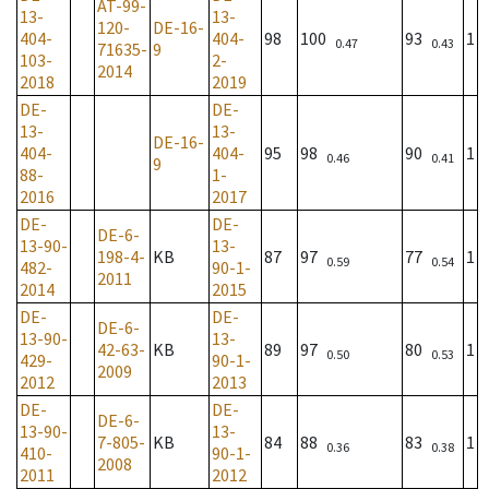
AT-99-
13-
13-
120-
DE-16-
404-
404-
98
100
93
1
0.47
0.43
71635-
9
103-
2-
2014
2018
2019
DE-
DE-
13-
13-
DE-16-
404-
404-
95
98
90
1
0.46
0.41
9
88-
1-
2016
2017
DE-
DE-
DE-6-
13-90-
13-
198-4-
KB
87
97
77
1
0.59
0.54
482-
90-1-
2011
2014
2015
DE-
DE-
DE-6-
13-90-
13-
42-63-
KB
89
97
80
1
0.50
0.53
429-
90-1-
2009
2012
2013
DE-
DE-
DE-6-
13-90-
13-
7-805-
KB
84
88
83
1
0.36
0.38
410-
90-1-
2008
2011
2012