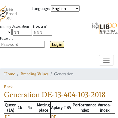
Language
:
Association
Breeder n°
country
Password
Login
Toggle
Home
Breeding Values
Generation
Back
Generation
DE-13-404-103-2018
Queen
Mating
Performance
Varroa-
1b
4a
Apiary
TBV
(1A)
place
ndex
index
DE-
DE-