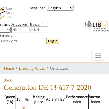
Language
:
Association
Breeder n°
country
Password
Login
Toggle
Home
Breeding Values
Generation
Back
Generation
DE-13-417-7-2020
Queen
Mating
Performance
Varroa-
1b
4a
Apiary
TBV
(1A)
place
ndex
index
DE-