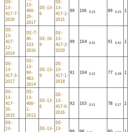
DE-
DE-
13-
13-
DE-13-
13-
400-
99
106
89
1
0.25
0.25
417-7-
6
417-2-
20-
2020
2021
2017
DE-
DE-7-
DE-
13-
45-
DE-16-
13-
417-
99
104
91
1
0.41
0.41
333-
9
417-2-
12-
2016
2020
2019
DE-
DE-
DE-
13-
13-
DE-13-
13-
90-
91
104
77
1
0.32
0.28
417-3-
9
417-1-
482-
2017
2018
2014
DE-
DE-
DE-
13-
13-
DE-13-
13-
417-
400-
92
103
78
1
0.31
0.27
6
417-6-
25-
1-
2016
2015
2012
DE-
DE-
13-
DE-13-
13-
89
98
80
1