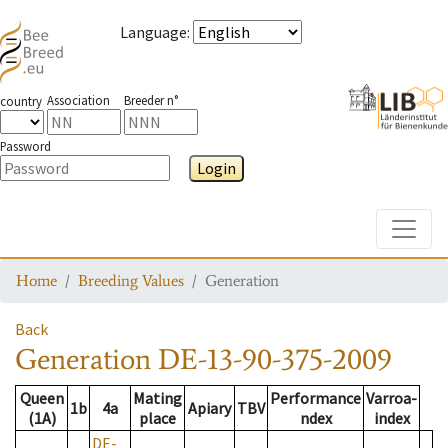
Language
:
Association
Breeder n°
country
Password
Login
Toggle
Home
Breeding Values
Generation
Back
Generation
DE-13-90-375-2009
Queen
Mating
Performance
Varroa-
1b
4a
Apiary
TBV
(1A)
place
ndex
index
DE-