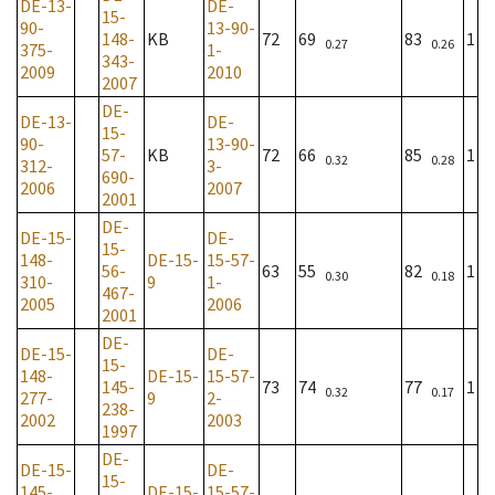
DE-13-
DE-
15-
90-
13-90-
148-
KB
72
69
83
1
0.27
0.26
375-
1-
343-
2009
2010
2007
DE-
DE-13-
DE-
15-
90-
13-90-
57-
KB
72
66
85
1
0.32
0.28
312-
3-
690-
2006
2007
2001
DE-
DE-15-
DE-
15-
148-
DE-15-
15-57-
56-
63
55
82
1
0.30
0.18
310-
9
1-
467-
2005
2006
2001
DE-
DE-15-
DE-
15-
148-
DE-15-
15-57-
145-
73
74
77
1
0.32
0.17
277-
9
2-
238-
2002
2003
1997
DE-
DE-15-
DE-
15-
145-
DE-15-
15-57-