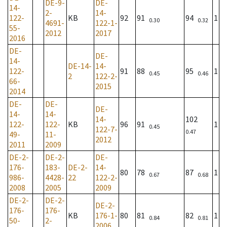
DE-9-
DE-
14-
2-
14-
122-
KB
92
91
94
1
0.30
0.32
4691-
122-1-
55-
2012
2017
2016
DE-
DE-
14-
DE-14-
14-
122-
91
88
95
1
0.45
0.46
2
122-2-
66-
2015
2014
DE-
DE-
DE-
14-
14-
14-
102
122-
122-
KB
96
91
1
0.45
122-7-
0.47
49-
11-
2012
2011
2009
DE-2-
DE-2-
DE-
176-
183-
DE-2-
14-
80
78
87
1
0.67
0.68
986-
4428-
22
122-2-
2008
2005
2009
DE-2-
DE-2-
DE-2-
176-
176-
KB
176-1-
80
81
82
1
0.84
0.81
50-
2-
2006