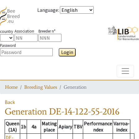
Language
:
Association
Breeder n°
country
Password
Login
Toggle
Home
Breeding Values
Generation
Back
Generation
DE-14-122-55-2016
Queen
Mating
Performance
Varroa-
1b
4a
Apiary
TBV
(1A)
place
ndex
index
DE-