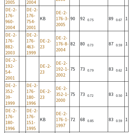
2005
2004
DE-2-
DE-2-
DE-2-
176-
176-
KB
176-3-
90
92
89
1
0.75
0.67
960-
754-
2005
2004
2001
DE-2-
DE-2-
DE-2-
176-
176-
DE-2-
176-8-
82
80
87
1
0.73
0.59
882-
463-
23
2004
2003
1999
DE-2-
DE-2-
192-
DE-2-
192-1-
75
73
83
1
0.79
0.62
54-
23
2002
2001
DE-2-
DE-2-
DE-2-
352-
176-
DE-2-
352-1-
75
73
83
1
0.72
0.50
39-
180-
23
2000
1999
1996
DE-2-
DE-2-
DE-2-
176-
176-
KB
176-1-
72
68
83
1
0.85
0.59
180-
151-
1997
1996
1995