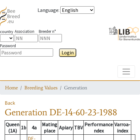
Language
:
Association
Breeder n°
country
Password
Login
Toggle
Home
Breeding Values
Generation
Back
Generation
DE-14-60-23-1988
Queen
Mating
Performance
Varroa-
1b
4a
Apiary
TBV
(1A)
place
ndex
index
DE-