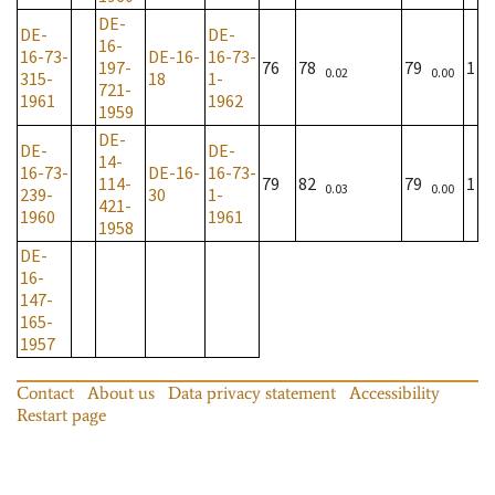
DE-
DE-
DE-
16-
16-73-
DE-16-
16-73-
197-
76
78
79
1
0.02
0.00
315-
18
1-
721-
1961
1962
1959
DE-
DE-
DE-
14-
16-73-
DE-16-
16-73-
114-
79
82
79
1
0.03
0.00
239-
30
1-
421-
1960
1961
1958
DE-
16-
147-
165-
1957
Contact
About us
Data privacy statement
Accessibility
Restart page