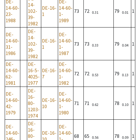
DE-
DE-
14-
14-60-
DE-16-
14-60-
102-
73
72
79
1
0.31
0.01
23-
1
1-
39-
1988
1989
1982
DE-
DE-
DE-
14-
14-60-
DE-16-
14-60-
102-
73
73
79
1
0.33
0.04
31-
1
1-
39-
1986
1987
1982
DE-
DE-
DE-
14-60-
16-5-
DE-16-
14-60-
72
72
79
1
0.53
0.13
62-
4025-
7
1-
1981
1977
1982
DE-
DE-
DE-
16-
14-60-
DE-16-
14-60-
80-
71
71
78
1
0.62
0.10
42-
10
1-
1203-
1979
1980
1974
DE-
DE-
DE-
16-
14-60-
DE-16-
14-60-
80-
68
65
78
1
0.56
0.09
246-
10
1-