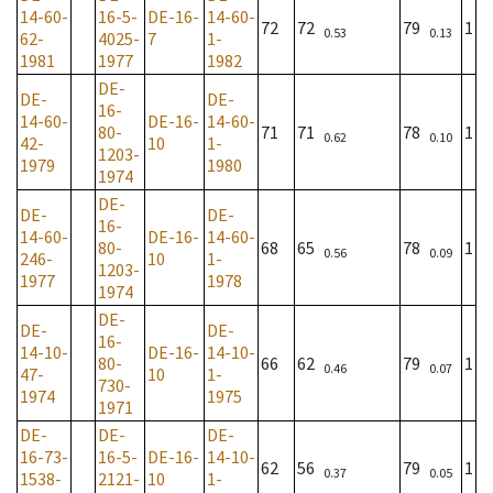
14-60-
16-5-
DE-16-
14-60-
72
72
79
1
0.53
0.13
62-
4025-
7
1-
1981
1977
1982
DE-
DE-
DE-
16-
14-60-
DE-16-
14-60-
80-
71
71
78
1
0.62
0.10
42-
10
1-
1203-
1979
1980
1974
DE-
DE-
DE-
16-
14-60-
DE-16-
14-60-
80-
68
65
78
1
0.56
0.09
246-
10
1-
1203-
1977
1978
1974
DE-
DE-
DE-
16-
14-10-
DE-16-
14-10-
80-
66
62
79
1
0.46
0.07
47-
10
1-
730-
1974
1975
1971
DE-
DE-
DE-
16-73-
16-5-
DE-16-
14-10-
62
56
79
1
0.37
0.05
1538-
2121-
10
1-