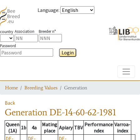
Language
:
Association
Breeder n°
country
Password
Login
Toggle
Home
Breeding Values
Generation
Back
Generation
DE-14-60-62-1981
Queen
Mating
Performance
Varroa-
1b
4a
Apiary
TBV
(1A)
place
ndex
index
DE-
DE-
DE-