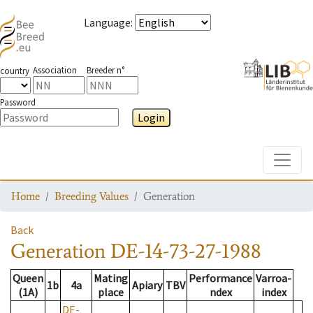
Language
:
Association
Breeder n°
country
Password
Login
Toggle
Home
Breeding Values
Generation
Back
Generation
DE-14-73-27-1988
Queen
Mating
Performance
Varroa-
1b
4a
Apiary
TBV
(1A)
place
ndex
index
DE-