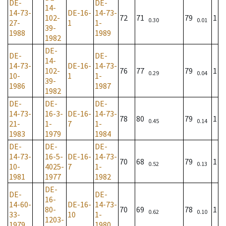
DE-
DE-
14-
14-73-
DE-16-
14-73-
102-
72
71
79
1
0.30
0.01
27-
1
1-
39-
1988
1989
1982
DE-
DE-
DE-
14-
14-73-
DE-16-
14-73-
102-
76
77
79
1
0.29
0.04
10-
1
1-
39-
1986
1987
1982
DE-
DE-
DE-
14-73-
16-3-
DE-16-
14-73-
78
80
79
1
0.45
0.14
21-
1-
7
1-
1983
1979
1984
DE-
DE-
DE-
14-73-
16-5-
DE-16-
14-73-
70
68
79
1
0.52
0.13
10-
4025-
7
1-
1981
1977
1982
DE-
DE-
DE-
16-
14-60-
DE-16-
14-73-
80-
70
69
78
1
0.62
0.10
33-
10
1-
1203-
1979
1980