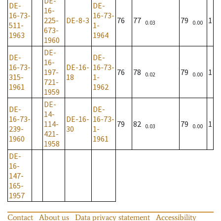
DE-
DE-
DE-
16-
16-73-
16-73-
225-
DE-8-3
76
77
79
1
0.03
0.00
511-
1-
673-
1963
1964
1960
DE-
DE-
DE-
16-
16-73-
DE-16-
16-73-
197-
76
78
79
1
0.02
0.00
315-
18
1-
721-
1961
1962
1959
DE-
DE-
DE-
14-
16-73-
DE-16-
16-73-
114-
79
82
79
1
0.03
0.00
239-
30
1-
421-
1960
1961
1958
DE-
16-
147-
165-
1957
Contact
About us
Data privacy statement
Accessibility