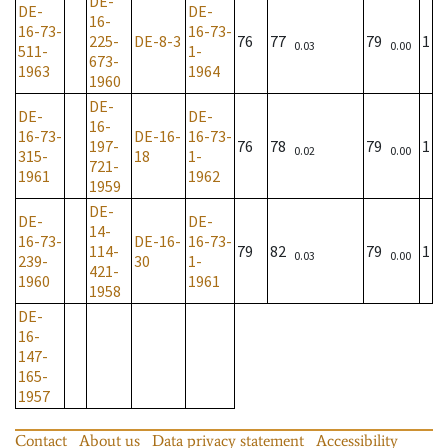
DE-
DE-
DE-
16-
16-73-
16-73-
225-
DE-8-3
76
77
79
1
0.03
0.00
511-
1-
673-
1963
1964
1960
DE-
DE-
DE-
16-
16-73-
DE-16-
16-73-
197-
76
78
79
1
0.02
0.00
315-
18
1-
721-
1961
1962
1959
DE-
DE-
DE-
14-
16-73-
DE-16-
16-73-
114-
79
82
79
1
0.03
0.00
239-
30
1-
421-
1960
1961
1958
DE-
16-
147-
165-
1957
Contact
About us
Data privacy statement
Accessibility