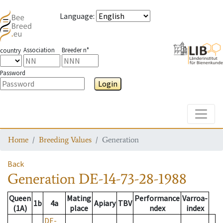
Language
:
Association
Breeder n°
country
Password
Login
Toggle
Home
Breeding Values
Generation
Back
Generation
DE-14-73-28-1988
Queen
Mating
Performance
Varroa-
1b
4a
Apiary
TBV
(1A)
place
ndex
index
DE-