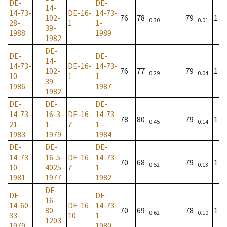
DE-
DE-
14-
14-73-
DE-16-
14-73-
102-
76
78
79
1
0.30
0.01
28-
1
1-
39-
1988
1989
1982
DE-
DE-
DE-
14-
14-73-
DE-16-
14-73-
102-
76
77
79
1
0.29
0.04
10-
1
1-
39-
1986
1987
1982
DE-
DE-
DE-
14-73-
16-3-
DE-16-
14-73-
78
80
79
1
0.45
0.14
21-
1-
7
1-
1983
1979
1984
DE-
DE-
DE-
14-73-
16-5-
DE-16-
14-73-
70
68
79
1
0.52
0.13
10-
4025-
7
1-
1981
1977
1982
DE-
DE-
DE-
16-
14-60-
DE-16-
14-73-
80-
70
69
78
1
0.62
0.10
33-
10
1-
1203-
1979
1980