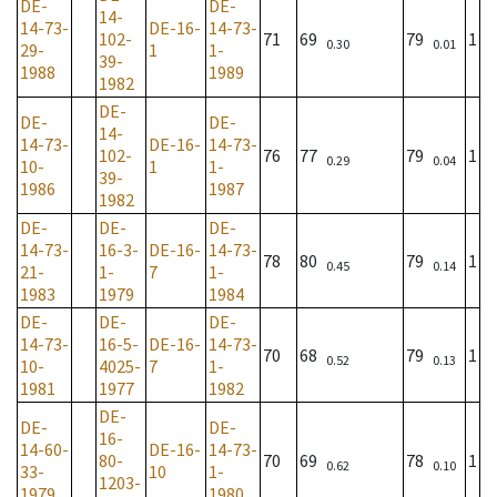
DE-
DE-
14-
14-73-
DE-16-
14-73-
102-
71
69
79
1
0.30
0.01
29-
1
1-
39-
1988
1989
1982
DE-
DE-
DE-
14-
14-73-
DE-16-
14-73-
102-
76
77
79
1
0.29
0.04
10-
1
1-
39-
1986
1987
1982
DE-
DE-
DE-
14-73-
16-3-
DE-16-
14-73-
78
80
79
1
0.45
0.14
21-
1-
7
1-
1983
1979
1984
DE-
DE-
DE-
14-73-
16-5-
DE-16-
14-73-
70
68
79
1
0.52
0.13
10-
4025-
7
1-
1981
1977
1982
DE-
DE-
DE-
16-
14-60-
DE-16-
14-73-
80-
70
69
78
1
0.62
0.10
33-
10
1-
1203-
1979
1980