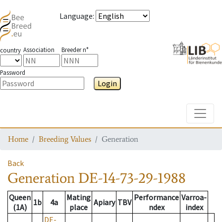
Language
:
Association
Breeder n°
country
Password
Login
Toggle
Home
Breeding Values
Generation
Back
Generation
DE-14-73-29-1988
Queen
Mating
Performance
Varroa-
1b
4a
Apiary
TBV
(1A)
place
ndex
index
DE-