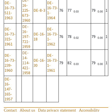
DE-
DE-
DE-
16-
16-73-
16-73-
225-
DE-8-3
76
77
79
1
0.03
0.00
511-
1-
673-
1963
1964
1960
DE-
DE-
DE-
16-
16-73-
DE-16-
16-73-
197-
76
78
79
1
0.02
0.00
315-
18
1-
721-
1961
1962
1959
DE-
DE-
DE-
14-
16-73-
DE-16-
16-73-
114-
79
82
79
1
0.03
0.00
239-
30
1-
421-
1960
1961
1958
DE-
16-
147-
165-
1957
Contact
About us
Data privacy statement
Accessibility