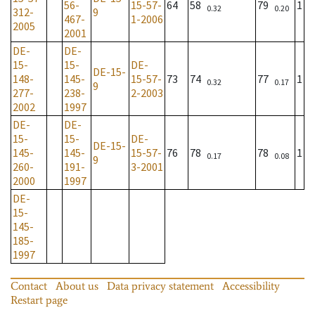
56-
15-57-
64
58
79
1
0.32
0.20
312-
9
467-
1-2006
2005
2001
DE-
DE-
15-
15-
DE-
DE-15-
148-
145-
15-57-
73
74
77
1
0.32
0.17
9
277-
238-
2-2003
2002
1997
DE-
DE-
15-
15-
DE-
DE-15-
145-
145-
15-57-
76
78
78
1
0.17
0.08
9
260-
191-
3-2001
2000
1997
DE-
15-
145-
185-
1997
Contact
About us
Data privacy statement
Accessibility
Restart page