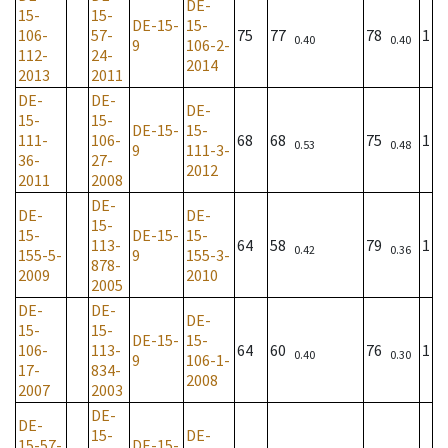
DE-
15-
15-
DE-15-
15-
106-
57-
75
77
78
1
0.40
0.40
9
106-2-
112-
24-
2014
2013
2011
DE-
DE-
DE-
15-
15-
DE-15-
15-
111-
106-
68
68
75
1
0.53
0.48
9
111-3-
36-
27-
2012
2011
2008
DE-
DE-
DE-
15-
15-
DE-15-
15-
113-
64
58
79
1
0.42
0.36
155-5-
9
155-3-
878-
2009
2010
2005
DE-
DE-
DE-
15-
15-
DE-15-
15-
106-
113-
64
60
76
1
0.40
0.30
9
106-1-
17-
834-
2008
2007
2003
DE-
DE-
15-
DE-
15-57-
DE-15-