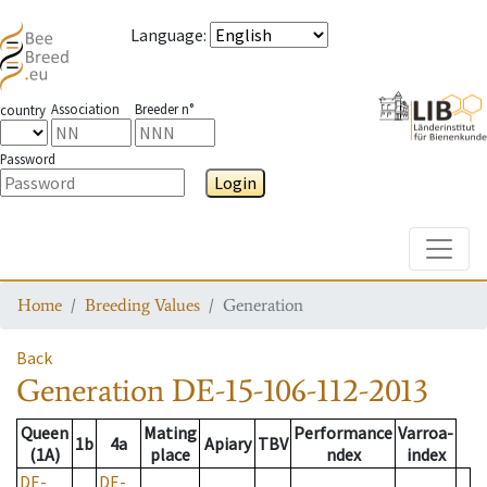
Language
:
Association
Breeder n°
country
Password
Login
Toggle
Home
Breeding Values
Generation
Back
Generation
DE-15-106-112-2013
Queen
Mating
Performance
Varroa-
1b
4a
Apiary
TBV
(1A)
place
ndex
index
DE-
DE-