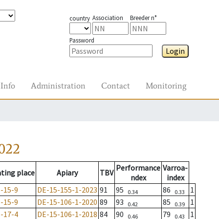
Association
Breeder n°
country
Password
Login
Info
Administration
Contact
Monitoring
022
Performance
Varroa-
ting place
Apiary
TBV
ndex
index
-15-9
DE-15-155-1-2023
91
95
86
1
0.34
0.33
-15-9
DE-15-106-1-2020
89
93
85
1
0.42
0.39
-17-4
DE-15-106-1-2018
84
90
79
1
0.46
0.43