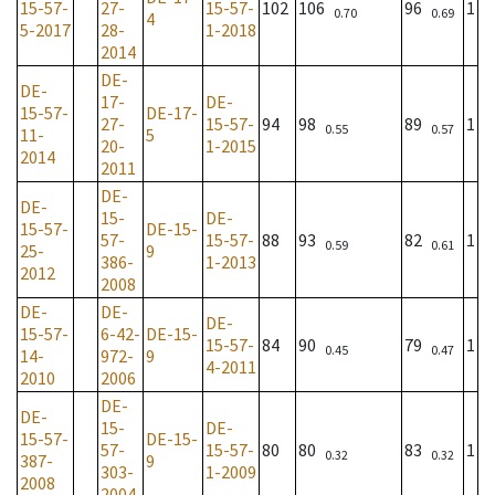
15-57-
27-
15-57-
102
106
96
1
0.70
0.69
4
5-2017
28-
1-2018
2014
DE-
DE-
17-
DE-
15-57-
DE-17-
27-
15-57-
94
98
89
1
0.55
0.57
11-
5
20-
1-2015
2014
2011
DE-
DE-
15-
DE-
15-57-
DE-15-
57-
15-57-
88
93
82
1
0.59
0.61
25-
9
386-
1-2013
2012
2008
DE-
DE-
DE-
15-57-
6-42-
DE-15-
15-57-
84
90
79
1
0.45
0.47
14-
972-
9
4-2011
2010
2006
DE-
DE-
15-
DE-
15-57-
DE-15-
57-
15-57-
80
80
83
1
0.32
0.32
387-
9
303-
1-2009
2008
2004