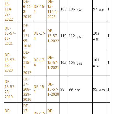
DE-
DE-
15-
6-11-
DE-15-
15-
114-
103
106
97
1
0.45
0.42
8-
9
114-1-
57-
2019
2023
2022
DE-
DE-
6-
DE-
15-57-
DE-17-
103
131-
15-57-
110
112
1
0.58
16-
4
0.58
95-
1-2022
2021
2018
DE-
DE-
6-
DE-
15-57-
DE-17-
101
115-
15-57-
105
105
1
0.52
12-
4
0.54
7-
1-2021
2020
2017
DE-
DE-
17-
DE-
15-57-
DE-15-
208-
15-57-
98
99
95
1
0.55
0.55
23-
9
329-
1-2020
2019
2016
DE-
DE-
17-
DE-
DE-17-