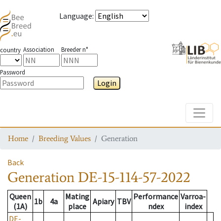
Language
:
Association
Breeder n°
country
Password
Login
Toggle
Home
Breeding Values
Generation
Back
Generation
DE-15-114-57-2022
Queen
Mating
Performance
Varroa-
1b
4a
Apiary
TBV
(1A)
place
ndex
index
DE-