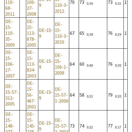
110-
106-
70
73
73
1
0.36
0.32
9
110-3-
68-
27-
2012
2011
2008
DE-
DE-
DE-
15-
15-
DE-15-
15-
110-
113-
67
65
76
1
0.38
0.29
9
110-3-
35-
878-
2010
2009
2005
DE-
DE-
DE-
15-
15-
DE-15-
15-
106-
113-
64
60
76
1
0.40
0.30
9
106-1-
17-
834-
2008
2007
2003
DE-
DE-
15-
DE-
15-57-
DE-15-
56-
15-57-
64
58
79
1
0.32
0.20
312-
9
467-
1-2006
2005
2001
DE-
DE-
15-
15-
DE-
DE-15-
148-
145-
15-57-
73
74
77
1
0.32
0.17
9
277-
238-
2-2003