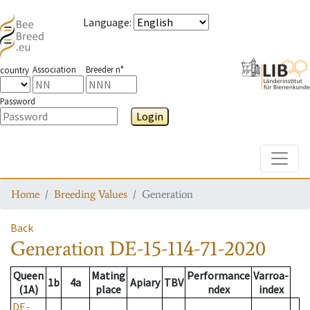
Language
:
Association
Breeder n°
country
Password
Login
Toggle
Home
Breeding Values
Generation
Back
Generation
DE-15-114-71-2020
Queen
Mating
Performance
Varroa-
1b
4a
Apiary
TBV
(1A)
place
ndex
index
DE-