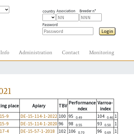
Association
Breeder n°
country
Password
Login
Info
Administration
Contact
Monitoring
021
Performance
Varroa-
ing place
Apiary
TBV
ndex
index
15-9
DE-15-114-1-2022
100
95
104
1
0.49
0.46
15-9
DE-15-114-1-2020
96
98
93
1
0.55
0.50
17-4
DE-15-57-1-2018
102
106
96
1
0.70
0.69