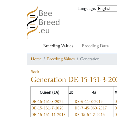
Language
:
Breeding Values
Breeding Data
Home
Breeding Values
Generation
Back
Generation
DE-15-151-3-20
Queen (1A)
1b
4a
M
DE-15-151-3-2022
DE-6-11-8-2019
D
DE-15-151-7-2020
DE-7-45-363-2017
D
DE-15-151-11-2018
DE-15-57-2-2015
D