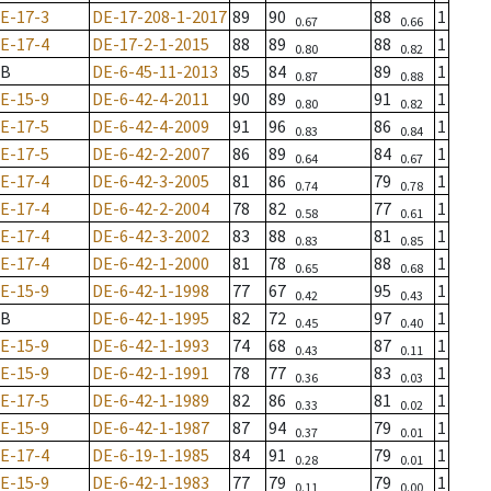
E-17-3
DE-17-208-1-2017
89
90
88
1
0.67
0.66
E-17-4
DE-17-2-1-2015
88
89
88
1
0.80
0.82
B
DE-6-45-11-2013
85
84
89
1
0.87
0.88
E-15-9
DE-6-42-4-2011
90
89
91
1
0.80
0.82
E-17-5
DE-6-42-4-2009
91
96
86
1
0.83
0.84
E-17-5
DE-6-42-2-2007
86
89
84
1
0.64
0.67
E-17-4
DE-6-42-3-2005
81
86
79
1
0.74
0.78
E-17-4
DE-6-42-2-2004
78
82
77
1
0.58
0.61
E-17-4
DE-6-42-3-2002
83
88
81
1
0.83
0.85
E-17-4
DE-6-42-1-2000
81
78
88
1
0.65
0.68
E-15-9
DE-6-42-1-1998
77
67
95
1
0.42
0.43
B
DE-6-42-1-1995
82
72
97
1
0.45
0.40
E-15-9
DE-6-42-1-1993
74
68
87
1
0.43
0.11
E-15-9
DE-6-42-1-1991
78
77
83
1
0.36
0.03
E-17-5
DE-6-42-1-1989
82
86
81
1
0.33
0.02
E-15-9
DE-6-42-1-1987
87
94
79
1
0.37
0.01
E-17-4
DE-6-19-1-1985
84
91
79
1
0.28
0.01
E-15-9
DE-6-42-1-1983
77
79
79
1
0.11
0.00