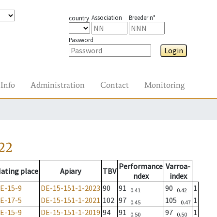
Association
Breeder n°
country
Password
Login
Info
Administration
Contact
Monitoring
22
Performance
Varroa-
ating place
Apiary
TBV
ndex
index
E-15-9
DE-15-151-1-2023
90
91
90
1
0.41
0.42
E-17-5
DE-15-151-1-2021
102
97
105
1
0.45
0.47
E-15-9
DE-15-151-1-2019
94
91
97
1
0.50
0.50