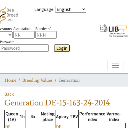
Language
:
Association
Breeder n°
country
Password
Login
Toggle
Home
Breeding Values
Generation
Back
Generation
DE-15-163-24-2014
Queen
Mating
Performance
Varroa-
1b
4a
Apiary
TBV
(1A)
place
ndex
index
DE-
DE-