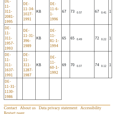
DE-
DE-
DE-
11-
11-34-
11-6-
311-
KB
67
73
67
1
0.57
0.41
1027-
1-
2081-
1991
1996
1995
DE-
DE-
DE-
11-
11-31-
11-
311-
KB
65
65
72
1
0.49
0.22
396-
81-1-
1957-
1989
1994
1993
DE-
DE-
DE-
11-
11-
11-
311-
311-
KB
69
70
74
1
0.37
0.12
60-1-
1637-
1287-
1992
1991
1987
DE-
11-31-
1130-
1986
Contact
About us
Data privacy statement
Accessibility
Restart page