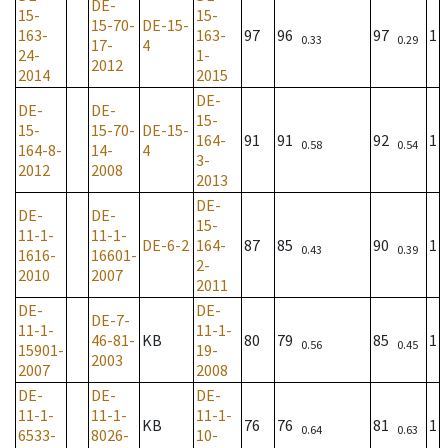
DE-
15-
15-
15-70-
DE-15-
163-
163-
97
96
97
1
0.33
0.29
17-
4
24-
1-
2012
2014
2015
DE-
DE-
DE-
15-
15-
15-70-
DE-15-
164-
91
91
92
1
0.58
0.54
164-8-
14-
4
3-
2012
2008
2013
DE-
DE-
DE-
15-
11-1-
11-1-
DE-6-2
164-
87
85
90
1
0.43
0.39
1616-
16601-
2-
2010
2007
2011
DE-
DE-
DE-7-
11-1-
11-1-
46-81-
KB
80
79
85
1
0.56
0.45
15901-
19-
2003
2007
2008
DE-
DE-
DE-
11-1-
11-1-
11-1-
KB
76
76
81
1
0.64
0.63
6533-
8026-
10-