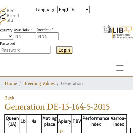
Language
:
Association
Breeder n°
country
Password
Login
Toggle
Home
Breeding Values
Generation
Back
Generation
DE-15-164-5-2015
Queen
Mating
Performance
Varroa-
1b
4a
Apiary
TBV
(1A)
place
ndex
index
DE-