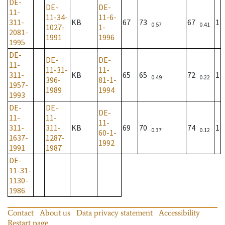
DE-
DE-
DE-
11-
11-34-
11-6-
311-
KB
67
73
67
1
0.57
0.41
1027-
1-
2081-
1991
1996
1995
DE-
DE-
DE-
11-
11-31-
11-
311-
KB
65
65
72
1
0.49
0.22
396-
81-1-
1957-
1989
1994
1993
DE-
DE-
DE-
11-
11-
11-
311-
311-
KB
69
70
74
1
0.37
0.12
60-1-
1637-
1287-
1992
1991
1987
DE-
11-31-
1130-
1986
Contact
About us
Data privacy statement
Accessibility
Restart page