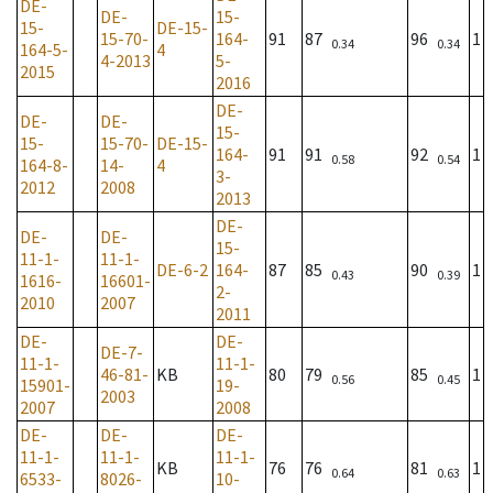
DE-
DE-
15-
15-
DE-15-
15-70-
164-
91
87
96
1
0.34
0.34
164-5-
4
4-2013
5-
2015
2016
DE-
DE-
DE-
15-
15-
15-70-
DE-15-
164-
91
91
92
1
0.58
0.54
164-8-
14-
4
3-
2012
2008
2013
DE-
DE-
DE-
15-
11-1-
11-1-
DE-6-2
164-
87
85
90
1
0.43
0.39
1616-
16601-
2-
2010
2007
2011
DE-
DE-
DE-7-
11-1-
11-1-
46-81-
KB
80
79
85
1
0.56
0.45
15901-
19-
2003
2007
2008
DE-
DE-
DE-
11-1-
11-1-
11-1-
KB
76
76
81
1
0.64
0.63
6533-
8026-
10-