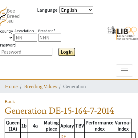
Language
:
Association
Breeder n°
country
Password
Login
Toggle
Home
Breeding Values
Generation
Back
Generation
DE-15-164-7-2014
Queen
Mating
Performance
Varroa-
1b
4a
Apiary
TBV
(1A)
place
ndex
index
DE-