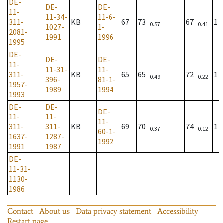
DE-
DE-
DE-
11-
11-34-
11-6-
311-
KB
67
73
67
1
0.57
0.41
1027-
1-
2081-
1991
1996
1995
DE-
DE-
DE-
11-
11-31-
11-
311-
KB
65
65
72
1
0.49
0.22
396-
81-1-
1957-
1989
1994
1993
DE-
DE-
DE-
11-
11-
11-
311-
311-
KB
69
70
74
1
0.37
0.12
60-1-
1637-
1287-
1992
1991
1987
DE-
11-31-
1130-
1986
Contact
About us
Data privacy statement
Accessibility
Restart page