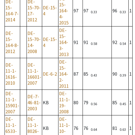
DE-
DE-
15-
15-
15-70-
DE-15-
164-
97
97
96
1
0.33
0.33
164-7-
17-
4
4-
2014
2012
2015
DE-
DE-
DE-
15-
15-
15-70-
DE-15-
164-
91
91
92
1
0.58
0.54
164-8-
14-
4
3-
2012
2008
2013
DE-
DE-
DE-
15-
11-1-
11-1-
DE-6-2
164-
87
85
90
1
0.43
0.39
1616-
16601-
2-
2010
2007
2011
DE-
DE-
DE-7-
11-1-
11-1-
46-81-
KB
80
79
85
1
0.56
0.45
15901-
19-
2003
2007
2008
DE-
DE-
DE-
11-1-
11-1-
11-1-
KB
76
76
81
1
0.64
0.63
6533-
8026-
10-