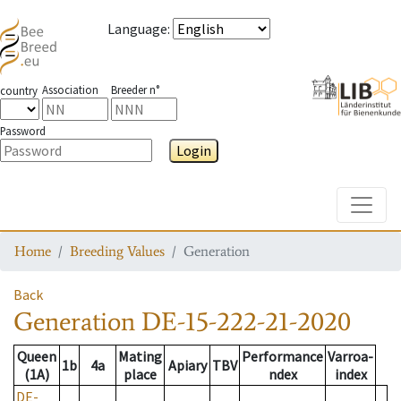
Language
:
Association
Breeder n°
country
Password
Login
Toggle
Home
Breeding Values
Generation
Back
Generation
DE-15-222-21-2020
Queen
Mating
Performance
Varroa-
1b
4a
Apiary
TBV
(1A)
place
ndex
index
DE-