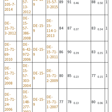
57-
15-57-
89
91
88
1
0.46
0.50
105-7-
9
13-
3-2015
2014
2012
DE-
DE-
DE-
15-
DE-15-
15-
15-71-
57-
84
87
83
1
0.37
0.34
9
114-1-
3-2012
386-
2013
2008
DE-
DE-
DE-
15-71-
6-42-
DE-15-
15-71-
86
90
83
1
0.39
0.35
69-
972-
9
1-2011
2010
2006
DE-
DE-
15-
DE-
15-71-
DE-15-
57-
15-71-
80
85
77
1
0.23
0.15
42-
9
303-
2-2009
2008
2004
DE-
DE-
15-
DE-
15-71-
DE-15-
148-
15-71-
77
78
80
1
0.13
0.06
24-
9
277-
1-2007
2006
2002