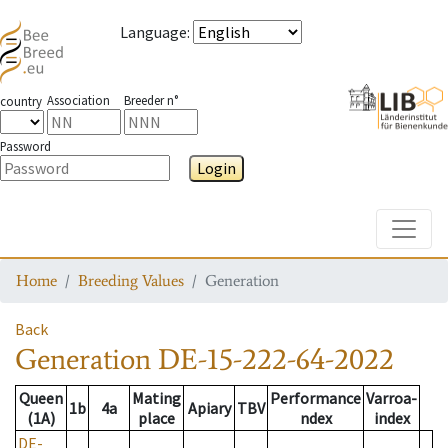
Language
:
Association
Breeder n°
country
Password
Login
Toggle
Home
Breeding Values
Generation
Back
Generation
DE-15-222-64-2022
Queen
Mating
Performance
Varroa-
1b
4a
Apiary
TBV
(1A)
place
ndex
index
DE-