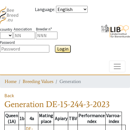
Language
:
Association
Breeder n°
country
Password
Login
Toggle
Home
Breeding Values
Generation
Back
Generation
DE-15-244-3-2023
Queen
Mating
Performance
Varroa-
1b
4a
Apiary
TBV
(1A)
place
ndex
index
DE-