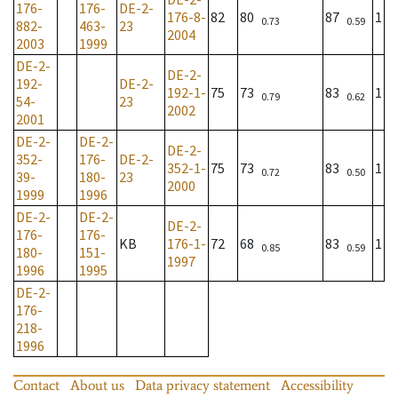
176-
176-
DE-2-
176-8-
82
80
87
1
0.73
0.59
882-
463-
23
2004
2003
1999
DE-2-
DE-2-
192-
DE-2-
192-1-
75
73
83
1
0.79
0.62
54-
23
2002
2001
DE-2-
DE-2-
DE-2-
352-
176-
DE-2-
352-1-
75
73
83
1
0.72
0.50
39-
180-
23
2000
1999
1996
DE-2-
DE-2-
DE-2-
176-
176-
KB
176-1-
72
68
83
1
0.85
0.59
180-
151-
1997
1996
1995
DE-2-
176-
218-
1996
Contact
About us
Data privacy statement
Accessibility