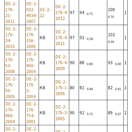
DE-2-
DE-2-
DE-2-
176-
502-
DE-2-
100
176-4-
97
94
1
0.75
21-
4934-
22
0.76
2012
2011
2007
DE-2-
DE-2-
DE-2-
176-
176-
102
KB
176-4-
97
92
1
0.58
34-
156-
0.59
2011
2010
2006
DE-2-
DE-2-
DE-2-
176-
176-
KB
176-4-
90
88
93
1
0.80
0.80
53-
960-
2009
2008
2004
DE-2-
DE-2-
DE-2-
176-
176-
KB
176-1-
80
81
82
1
0.84
0.81
50-
2-
2006
2005
2004
DE-2-
DE-2-
DE-2-
176-
176-
KB
176-3-
90
92
89
1
0.75
0.67
960-
754-
2005
2004
2001
DE-2-
DE-2-
DE-2-