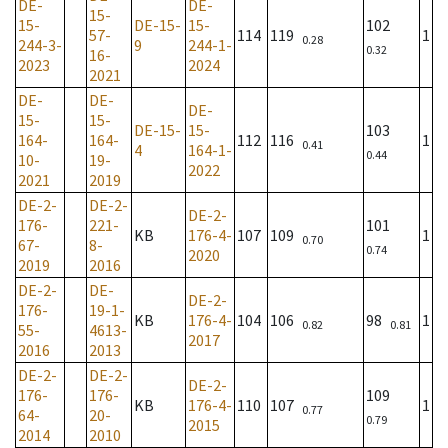
DE-
DE-
15-
15-
DE-15-
15-
102
57-
114
119
1
0.28
244-3-
9
244-1-
0.32
16-
2023
2024
2021
DE-
DE-
DE-
15-
15-
DE-15-
15-
103
164-
164-
112
116
1
0.41
4
164-1-
0.44
10-
19-
2022
2021
2019
DE-2-
DE-2-
DE-2-
176-
221-
101
KB
176-4-
107
109
1
0.70
67-
8-
0.74
2020
2019
2016
DE-2-
DE-
DE-2-
176-
19-1-
KB
176-4-
104
106
98
1
0.82
0.81
55-
4613-
2017
2016
2013
DE-2-
DE-2-
DE-2-
176-
176-
109
KB
176-4-
110
107
1
0.77
64-
20-
0.79
2015
2014
2010