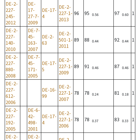
DE-2-
DE-
DE-2-
227-
17-
DE-17-
227-1-
96
95
97
1
0.56
0.60
245-
27-7-
4
2013
2012
2009
DE-2-
DE-7-
DE-2-
227-
45-
DE-2-
501-1-
89
88
92
1
0.44
0.44
140-
163-
63
2011
2010
2007
DE-2-
DE-7-
DE-2-
227-
45-
DE-17-
227-1-
89
91
87
1
0.46
0.46
880-
171-
5
2009
2008
2005
DE-2-
DE-2-
227-
DE-16-
227-1-
78
78
81
1
0.24
0.18
612-
99
2007
2006
DE-2-
DE-6-
DE-2-
227-
42-
DE-17-
227-1-
78
78
83
1
0.37
0.33
192-
498-
4
2006
2005
2001
DE-2-
DE-2-
DE-2-