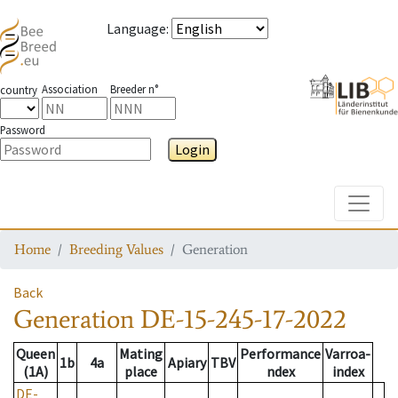
Language
:
Association
Breeder n°
country
Password
Login
Toggle
Home
Breeding Values
Generation
Back
Generation
DE-15-245-17-2022
Queen
Mating
Performance
Varroa-
1b
4a
Apiary
TBV
(1A)
place
ndex
index
DE-