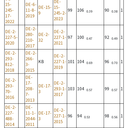
DE-
15-
DE-6-
DE-15-
15-
245-
11-8-
99
106
90
1
0.39
0.38
9
245-2-
17-
2019
2023
2022
DE-2-
DE-2-
DE-2-
280-
DE-2-
227-5-
227-1-
97
100
92
1
0.47
0.49
210-
32
2020
2021
2017
DE-2-
DE-2-
DE-2-
293-
266-
KB
227-1-
101
104
96
1
0.69
0.70
812-
3-
2019
2018
2015
DE-
DE-2-
17-
DE-2-
293-
DE-17-
208-
293-1-
103
104
99
1
0.57
0.57
70-
3
7-
2017
2016
2013
DE-2-
DE-
DE-2-
227-
11-1-
DE-17-
227-1-
96
94
98
1
0.53
0.56
488-
2044-
3
2015
2014
2011