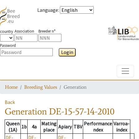
Language
:
Association
Breeder n°
country
Password
Login
Toggle
Home
Breeding Values
Generation
Back
Generation
DE-15-57-14-2010
Queen
Mating
Performance
Varroa-
1b
4a
Apiary
TBV
(1A)
place
ndex
index
DE-
DE-
DE-