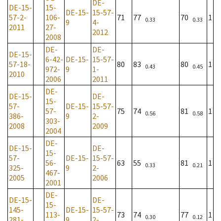
DE-
DE-15-
15-
DE-15-
15-57-
57-2-
106-
71
77
70
1
0.33
0.33
9
4-
2011
27-
2012
2008
DE-
DE-
DE-15-
6-42-
DE-15-
15-57-
57-18-
80
83
80
1
0.43
0.45
972-
9
1-
2010
2006
2011
DE-
DE-15-
DE-
15-
57-
DE-15-
15-57-
57-
75
74
81
1
0.56
0.58
386-
9
2-
303-
2008
2009
2004
DE-
DE-15-
DE-
15-
57-
DE-15-
15-57-
56-
63
55
81
1
0.33
0.21
325-
9
2-
467-
2005
2006
2001
DE-
DE-15-
DE-
15-
145-
DE-15-
15-57-
113-
73
74
77
1
0.30
0.12
281-
9
2-