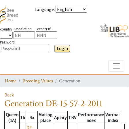
Language
:
Association
Breeder n°
country
Password
Login
Toggle
Home
Breeding Values
Generation
Back
Generation
DE-15-57-2-2011
Queen
Mating
Performance
Varroa-
1b
4a
Apiary
TBV
(1A)
place
ndex
index
DE-