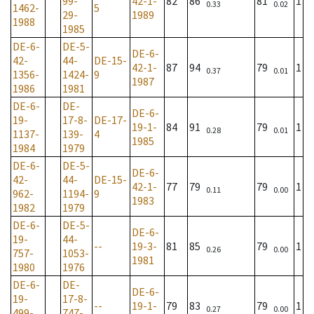
99-
42-1-
82
86
81
1
0.33
0.02
1462-
5
29-
1989
1988
1985
DE-6-
DE-5-
DE-6-
42-
44-
DE-15-
42-1-
87
94
79
1
0.37
0.01
1356-
1424-
9
1987
1986
1981
DE-6-
DE-
DE-6-
19-
17-8-
DE-17-
19-1-
84
91
79
1
0.28
0.01
1137-
139-
4
1985
1984
1979
DE-6-
DE-5-
DE-6-
42-
44-
DE-15-
42-1-
77
79
79
1
0.11
0.00
962-
1194-
9
1983
1982
1979
DE-6-
DE-5-
DE-6-
19-
44-
--
19-3-
81
85
79
1
0.26
0.00
757-
1053-
1981
1980
1976
DE-6-
DE-
DE-6-
19-
17-8-
--
19-1-
79
83
79
1
0.27
0.00
499-
747-