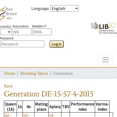
Language
:
Association
Breeder n°
country
Password
Login
Toggle
Home
Breeding Values
Generation
Back
Generation
DE-15-57-4-2015
Queen
Mating
Performance
Varroa-
1b
4a
Apiary
TBV
(1A)
place
ndex
index
DE-
DE-
DE-