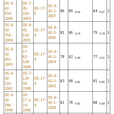
DE-6-
DE-7-
DE-6-
42-
45-
DE-17-
42-2-
86
89
84
1
0.64
0.67
934-
155-
5
2007
2006
2003
DE-6-
DE-6-
DE-6-
42-
42-
DE-17-
42-3-
81
86
79
1
0.74
0.78
756-
516-
4
2005
2004
2001
DE-
DE-6-
17-
DE-6-
42-
DE-17-
82-
42-2-
78
82
77
1
0.58
0.61
655-
4
528-
2004
2003
2000
DE-6-
DE-7-
DE-6-
42-
129-
DE-17-
42-3-
83
88
81
1
0.83
0.85
516-
18-
4
2002
2001
1998
DE-6-
DE-
DE-6-
42-
17-2-
DE-17-
42-1-
81
78
88
1
0.65
0.68
396-
14-
4
2000
1999
1996