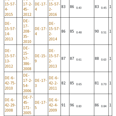
15-57-
17-2-
DE-17-
15-57-
83
86
83
1
0.43
0.45
4-
45-
4
2-
2015
2012
2016
DE-
DE-
DE-
17-
15-57-
DE-17-
15-57-
208-
86
85
90
1
0.48
0.51
14-
4
2-
35-
2013
2014
2010
DE-
DE-
DE-
15-
15-57-
DE-15-
15-57-
57-
87
87
88
1
0.61
0.63
13-
9
2-
386-
2012
2013
2008
DE-
DE-6-
DE-6-
17-2-
DE-17-
42-75-
42-2-
82
85
81
1
0.65
0.70
54-
3
2010
2011
2006
DE-7-
DE-6-
DE-6-
45-
DE-17-
42-29-
42-4-
91
96
86
1
0.83
0.84
171-
5
2008
2009
2005