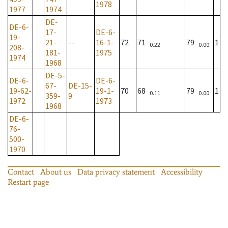
1978
1977
1974
DE-
DE-6-
17-
DE-6-
19-
21-
--
16-1-
72
71
79
1
0.22
0.00
208-
181-
1975
1974
1968
DE-5-
DE-6-
DE-6-
67-
DE-15-
19-62-
19-1-
70
68
79
1
0.11
0.00
359-
9
1972
1973
1968
DE-6-
76-
500-
1970
Contact
About us
Data privacy statement
Accessibility
Restart page