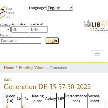
Language
:
Association
Breeder n°
country
Password
Login
Toggle
Home
Breeding Values
Generation
Back
Generation
DE-15-57-50-2022
Queen
Mating
Performance
Varroa-
1b
4a
Apiary
TBV
(1A)
place
ndex
index
DE-
DE-