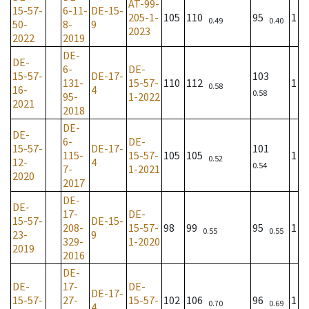
AT-99-
15-57-
6-11-
DE-15-
205-1-
105
110
95
1
0.49
0.40
50-
8-
9
2023
2022
2019
DE-
DE-
6-
DE-
15-57-
DE-17-
103
131-
15-57-
110
112
1
0.58
16-
4
0.58
95-
1-2022
2021
2018
DE-
DE-
6-
DE-
15-57-
DE-17-
101
115-
15-57-
105
105
1
0.52
12-
4
0.54
7-
1-2021
2020
2017
DE-
DE-
17-
DE-
15-57-
DE-15-
208-
15-57-
98
99
95
1
0.55
0.55
23-
9
329-
1-2020
2019
2016
DE-
DE-
17-
DE-
DE-17-
15-57-
27-
15-57-
102
106
96
1
0.70
0.69
4