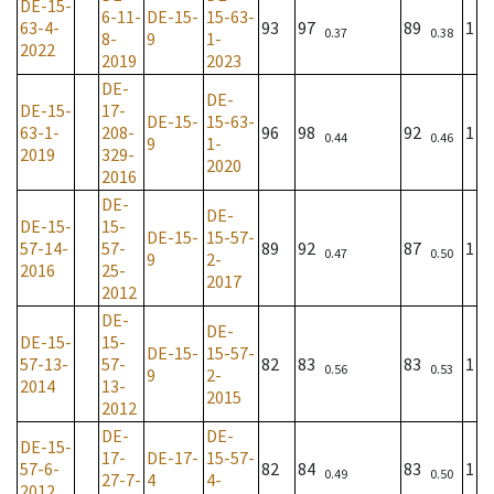
DE-15-
6-11-
DE-15-
15-63-
63-4-
93
97
89
1
0.37
0.38
8-
9
1-
2022
2019
2023
DE-
DE-
DE-15-
17-
DE-15-
15-63-
63-1-
208-
96
98
92
1
0.44
0.46
9
1-
2019
329-
2020
2016
DE-
DE-
DE-15-
15-
DE-15-
15-57-
57-14-
57-
89
92
87
1
0.47
0.50
9
2-
2016
25-
2017
2012
DE-
DE-
DE-15-
15-
DE-15-
15-57-
57-13-
57-
82
83
83
1
0.56
0.53
9
2-
2014
13-
2015
2012
DE-
DE-
DE-15-
17-
DE-17-
15-57-
57-6-
82
84
83
1
0.49
0.50
27-7-
4
4-
2012