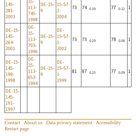
15-
145-
DE-15-
15-57-
113-
73
74
77
1
0.30
0.12
281-
9
2-
745-
2003
2004
1998
DE-
DE-15-
DE-
15-
145-
DE-15-
15-57-
113-
73
73
78
1
0.20
0.06
264-
9
1-
703-
2001
2002
1996
DE-
DE-15-
DE-
15-
145-
DE-15-
15-57-
113-
81
87
77
1
0.23
0.09
198-
9
1-
653-
1998
1999
1994
DE-15-
145-
191-
1997
Contact
About us
Data privacy statement
Accessibility
Restart page