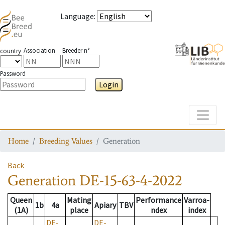
Language
:
Association
Breeder n°
country
Password
Login
Toggle
Home
Breeding Values
Generation
Back
Generation
DE-15-63-4-2022
Queen
Mating
Performance
Varroa-
1b
4a
Apiary
TBV
(1A)
place
ndex
index
DE-
DE-