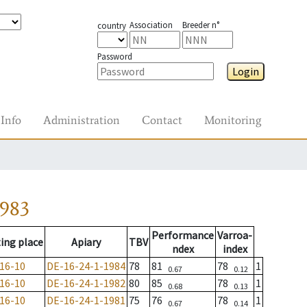
Association
Breeder n°
country
Password
Login
Info
Administration
Contact
Monitoring
1983
Performance
Varroa-
ing place
Apiary
TBV
ndex
index
16-10
DE-16-24-1-1984
78
81
78
1
0.67
0.12
16-10
DE-16-24-1-1982
80
85
78
1
0.68
0.13
16-10
DE-16-24-1-1981
75
76
78
1
0.67
0.14