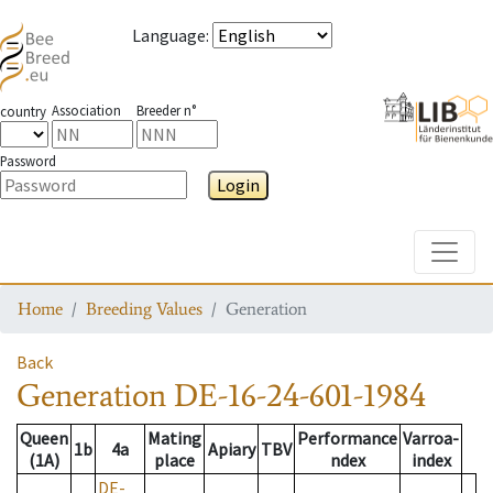
Language
:
Association
Breeder n°
country
Password
Login
Toggle
Home
Breeding Values
Generation
Back
Generation
DE-16-24-601-1984
Queen
Mating
Performance
Varroa-
1b
4a
Apiary
TBV
(1A)
place
ndex
index
DE-