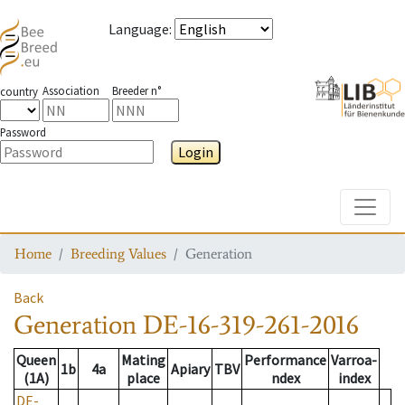
Language
:
Association
Breeder n°
country
Password
Login
Toggle
Home
Breeding Values
Generation
Back
Generation
DE-16-319-261-2016
Queen
Mating
Performance
Varroa-
1b
4a
Apiary
TBV
(1A)
place
ndex
index
DE-