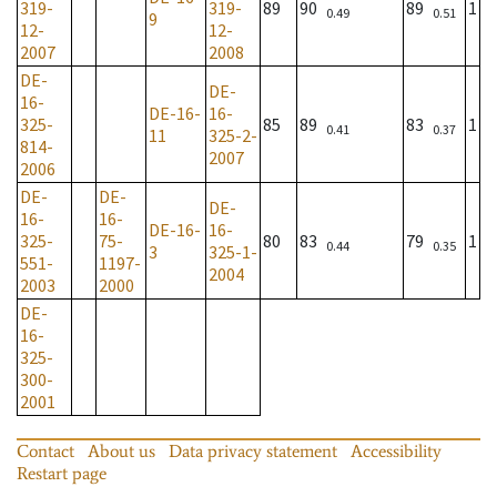
319-
319-
89
90
89
1
0.49
0.51
9
12-
12-
2007
2008
DE-
DE-
16-
DE-16-
16-
325-
85
89
83
1
0.41
0.37
11
325-2-
814-
2007
2006
DE-
DE-
DE-
16-
16-
DE-16-
16-
325-
75-
80
83
79
1
0.44
0.35
3
325-1-
551-
1197-
2004
2003
2000
DE-
16-
325-
300-
2001
Contact
About us
Data privacy statement
Accessibility
Restart page