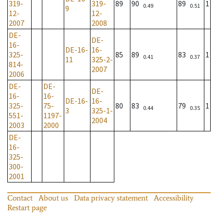
319-
319-
89
90
89
1
0.49
0.51
9
12-
12-
2007
2008
DE-
DE-
16-
DE-16-
16-
325-
85
89
83
1
0.41
0.37
11
325-2-
814-
2007
2006
DE-
DE-
DE-
16-
16-
DE-16-
16-
325-
75-
80
83
79
1
0.44
0.35
3
325-1-
551-
1197-
2004
2003
2000
DE-
16-
325-
300-
2001
Contact
About us
Data privacy statement
Accessibility
Restart page