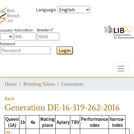
Language
:
Association
Breeder n°
country
Password
Login
Toggle
Home
Breeding Values
Generation
Back
Generation
DE-16-319-262-2016
Queen
Mating
Performance
Varroa-
1b
4a
Apiary
TBV
(1A)
place
ndex
index
DE-