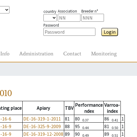
Association
Breeder n°
country
Password
Login
Info
Administration
Contact
Monitoring
010
Performance
Varroa-
ting place
Apiary
TBV
ndex
index
-16-6
DE-16-319-1-2011
81
80
86
1
0.37
0.41
-16-9
DE-16-325-9-2009
88
95
81
1
0.44
0.50
-16-9
DE-16-319-12-2008
89
90
89
1
0.49
0.51