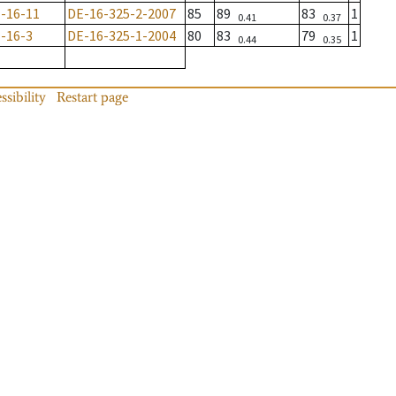
-16-11
DE-16-325-2-2007
85
89
83
1
0.41
0.37
-16-3
DE-16-325-1-2004
80
83
79
1
0.44
0.35
ssibility
Restart page