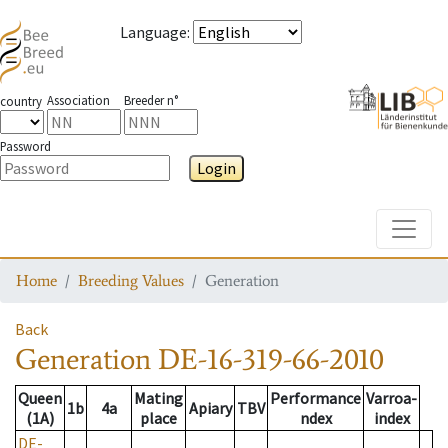
Language
:
Association
Breeder n°
country
Password
Login
Toggle
Home
Breeding Values
Generation
Back
Generation
DE-16-319-66-2010
Queen
Mating
Performance
Varroa-
1b
4a
Apiary
TBV
(1A)
place
ndex
index
DE-