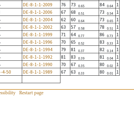
B
DE-8-1-1-2009
76
73
84
1
0.65
0.64
M
DE-8-1-1-2006
67
68
73
1
0.51
0.54
B
DE-8-1-1-2004
62
60
73
1
0.64
0.65
B
DE-8-1-1-2002
63
57
78
1
0.58
0.51
B
DE-8-1-1-1999
71
64
86
1
0.77
0.73
B
DE-8-1-1-1996
70
65
83
1
0.52
0.33
B
DE-8-1-1-1994
79
81
82
1
0.37
0.14
B
DE-8-1-1-1992
81
83
81
1
0.39
0.04
B
DE-8-1-1-1990
70
67
80
1
0.35
0.02
-4-50
DE-8-1-1-1989
67
63
80
1
0.33
0.01
ssibility
Restart page