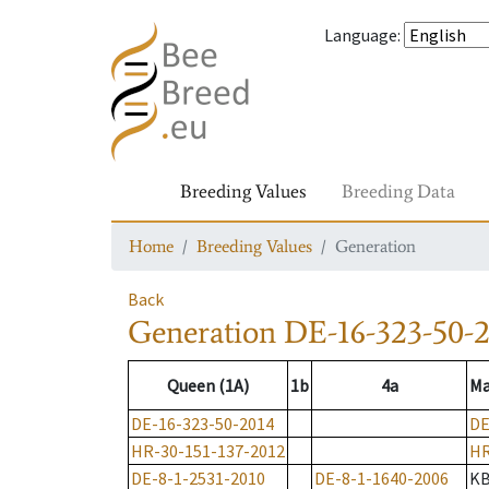
Language
:
Breeding Values
Breeding Data
Home
Breeding Values
Generation
Back
Generation
DE-16-323-50-2
Queen (1A)
1b
4a
Ma
DE-16-323-50-2014
DE
HR-30-151-137-2012
HR
DE-8-1-2531-2010
DE-8-1-1640-2006
K