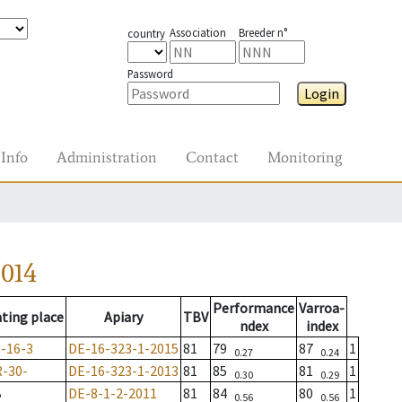
Association
Breeder n°
country
Password
Login
Info
Administration
Contact
Monitoring
014
Performance
Varroa-
ting place
Apiary
TBV
ndex
index
-16-3
DE-16-323-1-2015
81
79
87
1
0.27
0.24
-30-
DE-16-323-1-2013
81
85
81
1
0.30
0.29
B
DE-8-1-2-2011
81
84
80
1
0.56
0.56