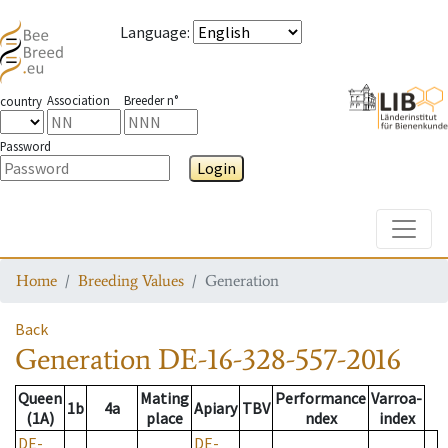
Language
:
Association
Breeder n°
country
Password
Login
Toggle
Home
Breeding Values
Generation
Back
Generation
DE-16-328-557-2016
Queen
Mating
Performance
Varroa-
1b
4a
Apiary
TBV
(1A)
place
ndex
index
DE-
DE-