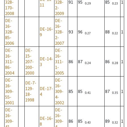
328-
328-
91
95
85
1
0.29
0.23
11
170-
2-
2008
2009
DE-
DE-
16-
16-
DE-16-
328-
328-
93
96
88
1
0.27
0.22
9
85-
2-
2006
2007
DE-
DE-
DE-
16-
15-
16-
DE-14-
311-
207-
311-
86
87
86
1
0.24
0.28
3
86-
200-
1-
2004
2000
2005
DE-
DE-
DE-7-
16-
16-
129-
DE-17-
309-
309-
85
85
87
1
0.41
0.35
18-
4
55-
4-
1998
2001
2002
DE-
DE-
16-
16-
DE-16-
309-
309-
86
85
89
1
0.43
0.32
8
41-
4-