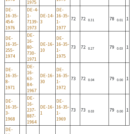
1975
DE-
DE-4-
DE-
16-35-
1-
DE-14-
16-35-
72
72
78
1
0.31
0.01
454-
7139-
3
1-
1976
1973
1977
DE-
DE-
DE-
16-
16-35-
DE-16-
16-35-
80-
73
72
79
1
0.27
0.03
255-
10
1-
730-
1974
1975
1971
DE-
DE-
DE-
16-
16-35-
DE-16-
16-35-
63-
73
72
79
1
0.04
0.00
8-
30
1-
84-
1971
1972
1967
DE-
DE-
DE-
16-
16-35-
DE-16-
16-35-
237-
73
73
79
1
0.03
0.00
3-
1
1-
887-
1968
1969
1964
DE-