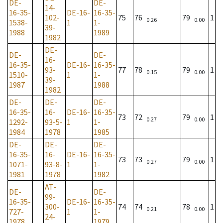
DE-
DE-
14-
16-35-
DE-16-
16-35-
102-
75
76
79
1
0.26
0.00
1538-
1
1-
39-
1988
1989
1982
DE-
DE-
DE-
16-
16-35-
DE-16-
16-35-
93-
77
78
79
1
0.15
0.00
1510-
1
1-
39-
1987
1988
1982
DE-
DE-
DE-
16-35-
16-
DE-16-
16-35-
73
72
79
1
0.27
0.00
1292-
93-5-
1
1-
1984
1978
1985
DE-
DE-
DE-
16-35-
16-
DE-16-
16-35-
73
73
79
1
0.27
0.00
1071-
93-8-
1
1-
1981
1978
1982
AT-
DE-
DE-
99-
16-35-
DE-16-
16-35-
300-
74
74
78
1
0.21
0.00
727-
1
1-
24-
1978
1979