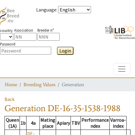
Language
:
Association
Breeder n°
country
Password
Login
Toggle
Home
Breeding Values
Generation
Back
Generation
DE-16-35-1538-1988
Queen
Mating
Performance
Varroa-
1b
4a
Apiary
TBV
(1A)
place
ndex
index
DE-