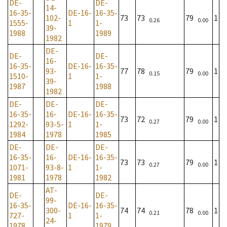
DE-
DE-
14-
16-35-
DE-16-
16-35-
102-
73
73
79
1
0.26
0.00
1555-
1
1-
39-
1988
1989
1982
DE-
DE-
DE-
16-
16-35-
DE-16-
16-35-
93-
77
78
79
1
0.15
0.00
1510-
1
1-
39-
1987
1988
1982
DE-
DE-
DE-
16-35-
16-
DE-16-
16-35-
73
72
79
1
0.27
0.00
1292-
93-5-
1
1-
1984
1978
1985
DE-
DE-
DE-
16-35-
16-
DE-16-
16-35-
73
73
79
1
0.27
0.00
1071-
93-8-
1
1-
1981
1978
1982
AT-
DE-
DE-
99-
16-35-
DE-16-
16-35-
300-
74
74
78
1
0.21
0.00
727-
1
1-
24-
1978
1979