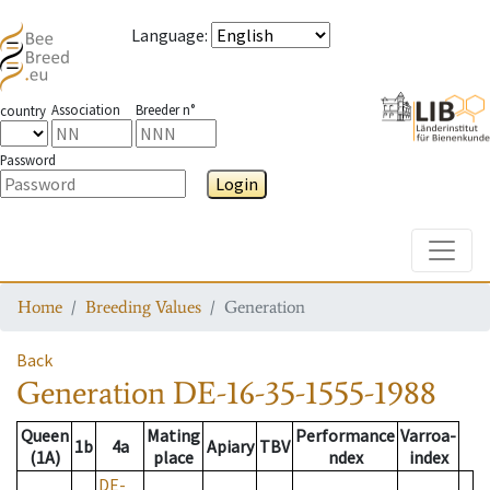
Language
:
Association
Breeder n°
country
Password
Login
Toggle
Home
Breeding Values
Generation
Back
Generation
DE-16-35-1555-1988
Queen
Mating
Performance
Varroa-
1b
4a
Apiary
TBV
(1A)
place
ndex
index
DE-