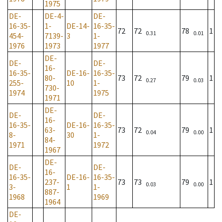
1975
DE-
DE-4-
DE-
16-35-
1-
DE-14-
16-35-
72
72
78
1
0.31
0.01
454-
7139-
3
1-
1976
1973
1977
DE-
DE-
DE-
16-
16-35-
DE-16-
16-35-
80-
73
72
79
1
0.27
0.03
255-
10
1-
730-
1974
1975
1971
DE-
DE-
DE-
16-
16-35-
DE-16-
16-35-
63-
73
72
79
1
0.04
0.00
8-
30
1-
84-
1971
1972
1967
DE-
DE-
DE-
16-
16-35-
DE-16-
16-35-
237-
73
73
79
1
0.03
0.00
3-
1
1-
887-
1968
1969
1964
DE-