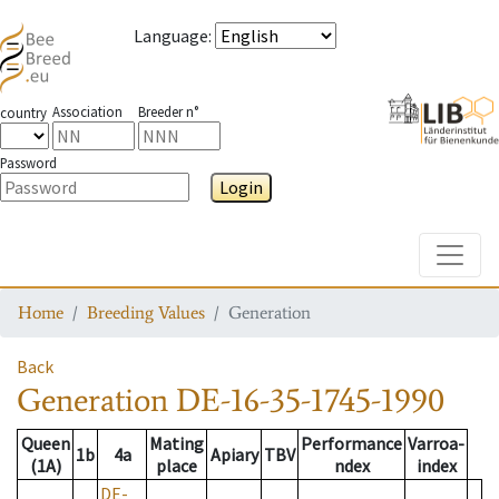
Language
:
Association
Breeder n°
country
Password
Login
Toggle
Home
Breeding Values
Generation
Back
Generation
DE-16-35-1745-1990
Queen
Mating
Performance
Varroa-
1b
4a
Apiary
TBV
(1A)
place
ndex
index
DE-