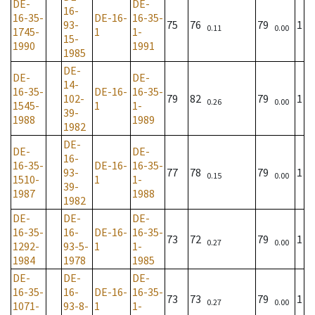
DE-
DE-
16-
16-35-
DE-16-
16-35-
93-
75
76
79
1
0.11
0.00
1745-
1
1-
15-
1990
1991
1985
DE-
DE-
DE-
14-
16-35-
DE-16-
16-35-
102-
79
82
79
1
0.26
0.00
1545-
1
1-
39-
1988
1989
1982
DE-
DE-
DE-
16-
16-35-
DE-16-
16-35-
93-
77
78
79
1
0.15
0.00
1510-
1
1-
39-
1987
1988
1982
DE-
DE-
DE-
16-35-
16-
DE-16-
16-35-
73
72
79
1
0.27
0.00
1292-
93-5-
1
1-
1984
1978
1985
DE-
DE-
DE-
16-35-
16-
DE-16-
16-35-
73
73
79
1
0.27
0.00
1071-
93-8-
1
1-