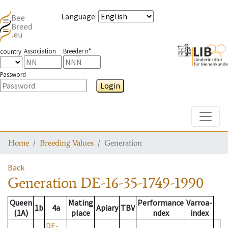
Language
:
Association
Breeder n°
country
Password
Login
Toggle
Home
Breeding Values
Generation
Back
Generation
DE-16-35-1749-1990
Queen
Mating
Performance
Varroa-
1b
4a
Apiary
TBV
(1A)
place
ndex
index
DE-