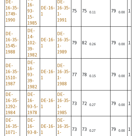
DE-
DE-
16-
16-35-
DE-16-
16-35-
93-
75
75
79
1
0.11
0.00
1749-
1
1-
15-
1990
1991
1985
DE-
DE-
DE-
14-
16-35-
DE-16-
16-35-
102-
79
82
79
1
0.26
0.00
1545-
1
1-
39-
1988
1989
1982
DE-
DE-
DE-
16-
16-35-
DE-16-
16-35-
93-
77
78
79
1
0.15
0.00
1510-
1
1-
39-
1987
1988
1982
DE-
DE-
DE-
16-35-
16-
DE-16-
16-35-
73
72
79
1
0.27
0.00
1292-
93-5-
1
1-
1984
1978
1985
DE-
DE-
DE-
16-35-
16-
DE-16-
16-35-
73
73
79
1
0.27
0.00
1071-
93-8-
1
1-