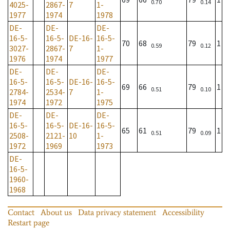
0.70
0.14
4025-
2867-
7
1-
1977
1974
1978
DE-
DE-
DE-
16-5-
16-5-
DE-16-
16-5-
70
68
79
1
0.59
0.12
3027-
2867-
7
1-
1976
1974
1977
DE-
DE-
DE-
16-5-
16-5-
DE-16-
16-5-
69
66
79
1
0.51
0.10
2784-
2534-
7
1-
1974
1972
1975
DE-
DE-
DE-
16-5-
16-5-
DE-16-
16-5-
65
61
79
1
0.51
0.09
2508-
2121-
10
1-
1972
1969
1973
DE-
16-5-
1960-
1968
Contact
About us
Data privacy statement
Accessibility
Restart page