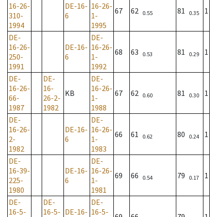
16-26-
DE-16-
16-26-
67
62
81
1
0.55
0.35
310-
6
1-
1994
1995
DE-
DE-
16-26-
DE-16-
16-26-
68
63
81
1
0.53
0.29
250-
6
1-
1991
1992
DE-
DE-
DE-
16-26-
16-
16-26-
KB
67
62
81
1
0.60
0.30
66-
26-2-
1-
1987
1982
1988
DE-
DE-
16-26-
DE-16-
16-26-
66
61
80
1
0.62
0.24
2-
6
1-
1982
1983
DE-
DE-
16-39-
DE-16-
16-26-
69
66
79
1
0.54
0.17
225-
6
1-
1980
1981
DE-
DE-
DE-
16-5-
16-5-
DE-16-
16-5-
69
66
79
1