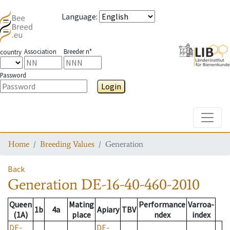
Language
:
Association
Breeder n°
country
Password
Login
Toggle
Home
Breeding Values
Generation
Back
Generation
DE-16-40-460-2010
Queen
Mating
Performance
Varroa-
1b
4a
Apiary
TBV
(1A)
place
ndex
index
DE-
DE-