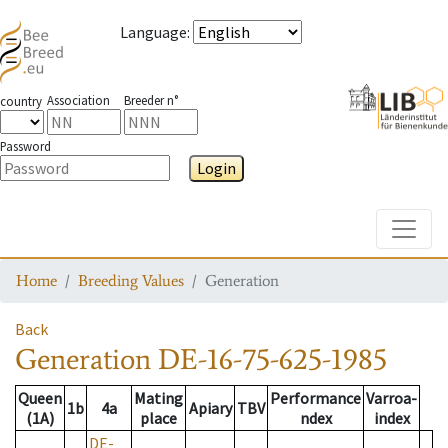
Language
:
Association
Breeder n°
country
Password
Login
Toggle
Home
Breeding Values
Generation
Back
Generation
DE-16-75-625-1985
Queen
Mating
Performance
Varroa-
1b
4a
Apiary
TBV
(1A)
place
ndex
index
DE-