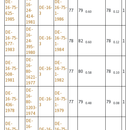
DE-
DE-
16-
16-75-
DE-16-
16-75-
24-
77
79
78
1
0.60
0.12
625-
3
1-
414-
1985
1986
1981
DE-
DE-
DE-
16-
16-75-
DE-16-
16-75-
24-
78
82
78
1
0.60
0.12
577-
3
1-
395-
1983
1984
1980
DE-
DE-
DE-
16-
16-75-
DE-16-
16-75-
80-
77
80
78
1
0.58
0.10
508-
3
1-
1621-
1981
1982
1977
DE-
DE-
DE-
16-
16-75-
DE-16-
16-75-
80-
77
79
79
1
0.48
0.08
436-
3
1-
1203-
1978
1979
1974
DE-
DE-
DE-
16-
16-75-
DE-16-
16-75-