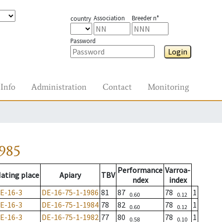
Association
Breeder n°
country
Password
Login
Info
Administration
Contact
Monitoring
985
Performance
Varroa-
ating place
Apiary
TBV
ndex
index
E-16-3
DE-16-75-1-1986
81
87
78
1
0.60
0.12
E-16-3
DE-16-75-1-1984
78
82
78
1
0.60
0.12
E-16-3
DE-16-75-1-1982
77
80
78
1
0.58
0.10