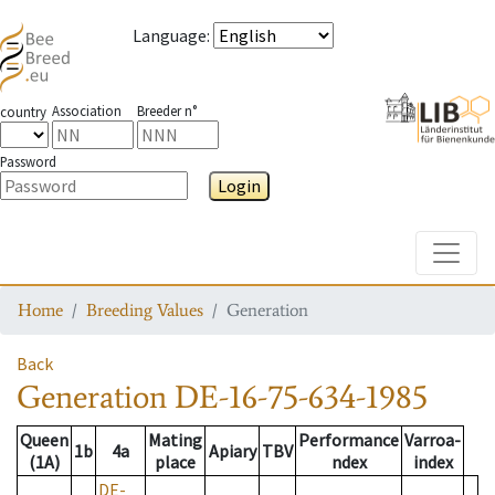
Language
:
Association
Breeder n°
country
Password
Login
Toggle
Home
Breeding Values
Generation
Back
Generation
DE-16-75-634-1985
Queen
Mating
Performance
Varroa-
1b
4a
Apiary
TBV
(1A)
place
ndex
index
DE-