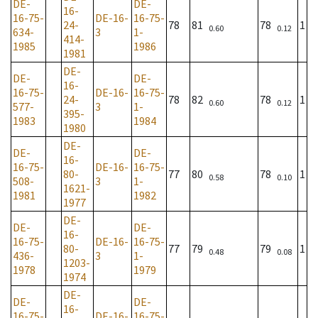
DE-
DE-
16-
16-75-
DE-16-
16-75-
24-
78
81
78
1
0.60
0.12
634-
3
1-
414-
1985
1986
1981
DE-
DE-
DE-
16-
16-75-
DE-16-
16-75-
24-
78
82
78
1
0.60
0.12
577-
3
1-
395-
1983
1984
1980
DE-
DE-
DE-
16-
16-75-
DE-16-
16-75-
80-
77
80
78
1
0.58
0.10
508-
3
1-
1621-
1981
1982
1977
DE-
DE-
DE-
16-
16-75-
DE-16-
16-75-
80-
77
79
79
1
0.48
0.08
436-
3
1-
1203-
1978
1979
1974
DE-
DE-
DE-
16-
16-75-
DE-16-
16-75-