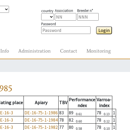
Association
Breeder n°
country
Password
Login
Info
Administration
Contact
Monitoring
1985
Performance
Varroa-
ating place
Apiary
TBV
ndex
index
E-16-3
DE-16-75-1-1986
83
89
78
1
0.61
0.13
E-16-3
DE-16-75-1-1984
78
82
78
1
0.60
0.12
E-16-3
DE-16-75-1-1982
77
80
78
1
0.58
0.10