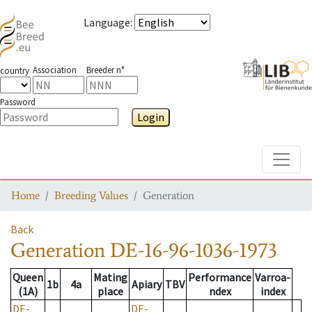
Language
:
Association
Breeder n°
country
Password
Login
Toggle
Home
Breeding Values
Generation
Back
Generation
DE-16-96-1036-1973
Queen
Mating
Performance
Varroa-
1b
4a
Apiary
TBV
(1A)
place
ndex
index
DE-
DE-