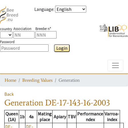
Language
:
Association
Breeder n°
country
Password
Login
Toggle
Home
Breeding Values
Generation
Back
Generation
DE-17-143-16-2003
Queen
Mating
Performance
Varroa-
1b
4a
Apiary
TBV
(1A)
place
ndex
index
DE-
DE-