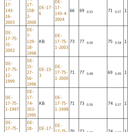
DE-
17-
17-
DE-17-
17-
143-
158-
66
69
71
1
0.33
0.37
6
143-4-
16-
2-
2004
2003
2000
DE-
DE-
7-
DE-
17-75-
129-
KB
17-75-
73
77
75
1
0.50
0.54
31-
18-
1-2003
2002
1998
DE-
DE-
15-
DE-
17-75-
DE-15-
27-
17-75-
71
77
69
1
0.48
0.45
12-
3
56-
1-2000
1999
1996
DE-
DE-
17-
DE-
17-75-
74-
KB
17-75-
71
73
74
1
0.36
0.37
1-1997
303-
1-1998
1995
DE-
DE-
DE-
17-75-
18-
DE-17-
17-75-
70
72
74
1